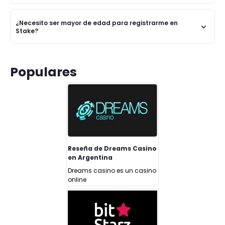
Solo debes comunicarte con el servicio de atención al
¿Necesito ser mayor de edad para registrarme en
cliente, el cual está disponible 24/7 en Stake Casino. El
Stake?
soporte técnico siempre está al pendiente usuarios.
Sí. Debes tener al menos 18 años para abrir una cuenta
en Stake Casino y poder jugar con dinero real.
Populares
Reseña de Dreams Casino
en Argentina
Dreams casino es un casino
online