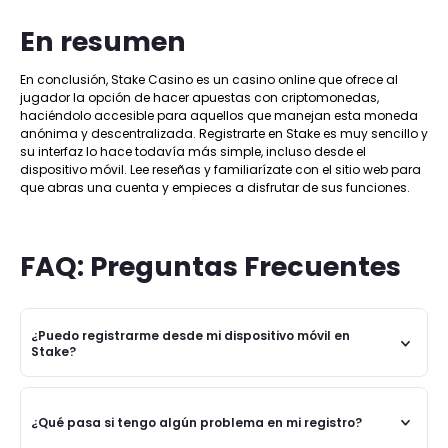
En resumen
En conclusión, Stake Casino es un casino online que ofrece al
jugador la opción de hacer apuestas con criptomonedas,
haciéndolo accesible para aquellos que manejan esta moneda
anónima y descentralizada. Registrarte en Stake es muy sencillo y
su interfaz lo hace todavía más simple, incluso desde el
dispositivo móvil. Lee reseñas y familiarízate con el sitio web para
que abras una cuenta y empieces a disfrutar de sus funciones.
FAQ: Preguntas Frecuentes
¿Puedo registrarme desde mi dispositivo móvil en
Stake?
Sí, solo asegúrate de tener Internet y accede al sitio
oficial de Stake en tu navegador web para hacerlo.
¿Qué pasa si tengo algún problema en mi registro?