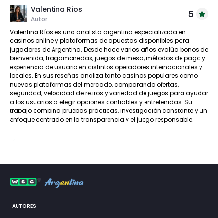
Valentina Ríos
5
Autor
Valentina Ríos es una analista argentina especializada en
casinos online y plataformas de apuestas disponibles para
jugadores de Argentina. Desde hace varios años evalúa bonos de
bienvenida, tragamonedas, juegos de mesa, métodos de pago y
experiencia de usuario en distintos operadores internacionales y
locales. En sus reseñas analiza tanto casinos populares como
nuevas plataformas del mercado, comparando ofertas,
seguridad, velocidad de retiros y variedad de juegos para ayudar
a los usuarios a elegir opciones confiables y entretenidas. Su
trabajo combina pruebas prácticas, investigación constante y un
enfoque centrado en la transparencia y el juego responsable.
AUTORES