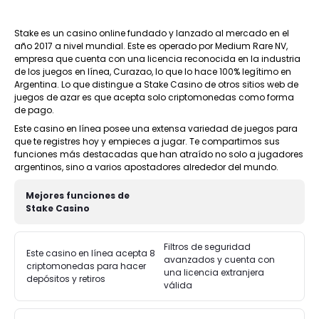
Stake es un casino online fundado y lanzado al mercado en el
año 2017 a nivel mundial. Este es operado por Medium Rare NV,
empresa que cuenta con una licencia reconocida en la industria
de los juegos en línea, Curazao, lo que lo hace 100% legítimo en
Argentina. Lo que distingue a Stake Casino de otros sitios web de
juegos de azar es que acepta solo criptomonedas como forma
de pago.
Este casino en línea posee una extensa variedad de juegos para
que te registres hoy y empieces a jugar. Te compartimos sus
funciones más destacadas que han atraído no solo a jugadores
argentinos, sino a varios apostadores alrededor del mundo.
Mejores funciones de
Stake Casino
Filtros de seguridad
Este casino en línea acepta 8
avanzados y cuenta con
criptomonedas para hacer
una licencia extranjera
depósitos y retiros
válida