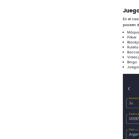
Juego
En el cas
poseen di
Máqui
Póker
Blackj
Rulet
Bacca
Video 
Bingo
Juegos