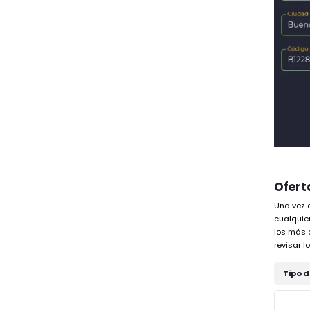
Ofert
Una vez q
cualquier
los más 
revisar l
Tipo d