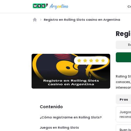
Ca
Registro en Rolling Slots casino en Argentina
Regi
R
Rolling S
conoces,
interesan
Pros
Contenido
Juegos
recon
¿Cómo registrarme en Rolling Slots?
Juegos en Rolling Slots
Buen b