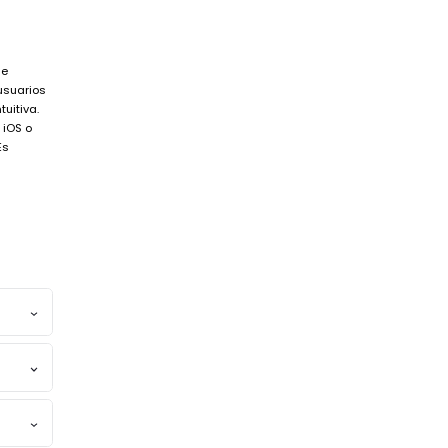
de
usuarios
uitiva.
 iOS o
Es
ples
,
 como