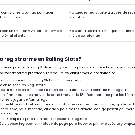
 comisiones o tarifas por hacer
No puedes registrarte a través de red
tos o retiros
sociales
 con un chat en vivo para el servicio
No está disponible en algunos países
nción al cliente
múltiples idiomas
 registrarme en Rolling Slots?
o de registro en Rolling Slots es muy sencillo, pues solo consiste en algunos p
alizar de forma práctica y rápida. Te los enlistamos a continuación:
 el sitio oficial de Rolling Slots en tu navegador
ic en la sección ‘Regístrate’
uce tu dirección de correo electrónico, tu usuario y una contraseña segura
confirmar que eres mayor de edad (mayor de 18 años) para aceptar los térmi
iones y jugar de forma legal
tu perfil llenando el formulario con datos personales como nombre, apellidos, 
ento, sexo, país, moneda, ciudad y país de residencia, código postal y número
no o celular
c en ‘Completo’ para terminar el proceso de registro
! Solo debes ingresar un método de pago para hacer tu primer depósito y empez