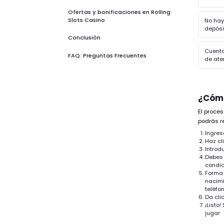
Ofertas y bonificaciones en Rolling
Slots Casino
No hay
depósi
Conclusión
Cuenta
FAQ: Preguntas Frecuentes
de ate
¿Cómo
El proces
podrás re
Ingresa
Haz cl
Introd
Debes 
condic
Forma 
nacimi
teléfo
Da cli
¡Listo
jugar