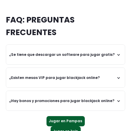
FAQ: PREGUNTAS
FRECUENTES
¿Se tiene que descargar un software para jugar gratis?
No. Para jugar sin dinero real solo se necesita
encontrar el modo demo de un juego. No necesitas
¿Existen mesas VIP para jugar blackjack online?
descargar una app o software especial.
Sí. En estas el límite máximo de apuesta es mayor a
mesas tradicionales y el diseño suele ser un poco más
¿Hay bonos y promociones para jugar blackjack online?
elegante. Los jugadores no necesariamente tienen
que ser VIP para poder acceder, solo deben cumplir
Sí. Las bonificaciones no solo ayudan al proceso de
con los requisitos.
Jugar en Pampas
entender cómo ganar al blackjack en el casino, sino
que también hacen que el jugador aproveche mejor