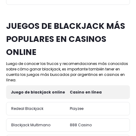
JUEGOS DE BLACKJACK MÁS
POPULARES EN CASINOS
ONLINE
Luego de conocer los trucos y recomendaciones más conocidos
sobre cómo ganar blackjack, es importante también tener en
cuenta los juegos más buscados por argentinos en casinos en
línea.
Juego de blackjack online
Casino en línea
Redeal Blackjack
Playzee
Blackjack Multimano
888 Casino