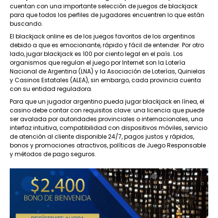
cuentan con una importante selección de juegos de blackjack
para que todos los perfiles de jugadores encuentren lo que están
buscando.
El blackjack online es de los juegos favoritos de los argentinos
debido a que es emocionante, rápido y fácil de entender. Por otro
lado, jugar blackjack es 100 por ciento legal en el país. Los
organismos que regulan el juego por Internet son la Lotería
Nacional de Argentina (LNA) y la Asociación de Loterías, Quinielas
y Casinos Estatales (ALEA), sin embargo, cada provincia cuenta
con su entidad reguladora.
Para que un jugador argentino pueda jugar blackjack en línea, el
casino debe contar con requisitos clave: una licencia que puede
ser avalada por autoridades provinciales o internacionales, una
interfaz intuitiva, compatibilidad con dispositivos móviles, servicio
de atención al cliente disponible 24/7, pagos justos y rápidos,
bonos y promociones atractivos, políticas de Juego Responsable
y métodos de pago seguros.