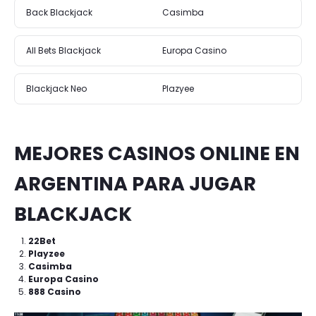
Back Blackjack
Casimba
All Bets Blackjack
Europa Casino
Blackjack Neo
Plazyee
MEJORES CASINOS ONLINE EN
ARGENTINA PARA JUGAR
BLACKJACK
22Bet
Playzee
Casimba
Europa Casino
888 Casino