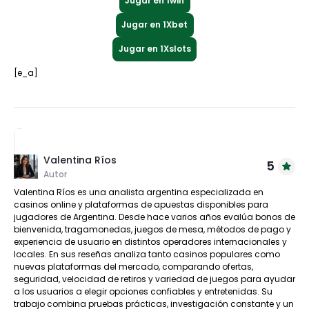
Jugar en 1win
su inversión. Algunos de los bonos más populares son
Jugar en 1Xbet
los bonos de bienvenida, los bonos con depósito, los
bonos sin depósito y los bonos de reembolso.
Jugar en 1Xslots
[e_a]
Valentina Ríos
5
Autor
Valentina Ríos es una analista argentina especializada en
casinos online y plataformas de apuestas disponibles para
jugadores de Argentina. Desde hace varios años evalúa bonos de
bienvenida, tragamonedas, juegos de mesa, métodos de pago y
experiencia de usuario en distintos operadores internacionales y
locales. En sus reseñas analiza tanto casinos populares como
nuevas plataformas del mercado, comparando ofertas,
seguridad, velocidad de retiros y variedad de juegos para ayudar
a los usuarios a elegir opciones confiables y entretenidas. Su
trabajo combina pruebas prácticas, investigación constante y un