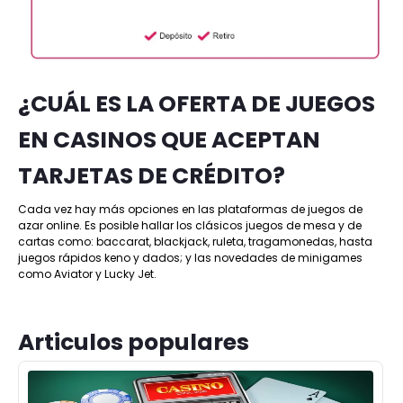
¿CUÁL ES LA OFERTA DE JUEGOS
EN CASINOS QUE ACEPTAN
TARJETAS DE CRÉDITO?
Cada vez hay más opciones en las plataformas de juegos de
azar online. Es posible hallar los clásicos juegos de mesa y de
cartas como: baccarat, blackjack, ruleta, tragamonedas, hasta
juegos rápidos keno y dados; y las novedades de minigames
como Aviator y Lucky Jet.
Articulos populares