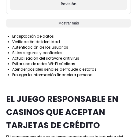
Revisión
Mostrar más
Encriptación de datos
Verificación de identidad
Autenticación de los usuarios
Sitios seguros y confiables
Actualización del software antivirus
Evitar uso de redes Wi-Fi públicas
Atender posibles señales de fraude o estafas
Proteger la información financiera personal
EL JUEGO RESPONSABLE EN
CASINOS QUE ACEPTAN
TARJETAS DE CRÉDITO
El juego responsable es un tema importante en la industria del