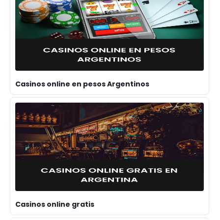
Casinos online en pesos Argentinos
Casinos online gratis