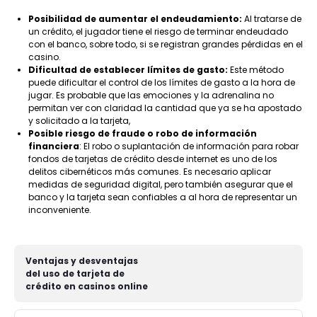
Posibilidad de aumentar el endeudamiento:
Al tratarse de
un crédito, el jugador tiene el riesgo de terminar endeudado
con el banco, sobre todo, si se registran grandes pérdidas en el
casino.
Dificultad de establecer límites de gasto:
Este método
puede dificultar el control de los límites de gasto a la hora de
jugar. Es probable que las emociones y la adrenalina no
permitan ver con claridad la cantidad que ya se ha apostado
y solicitado a la tarjeta,
Posible riesgo de fraude o robo de información
financiera
: El robo o suplantación de información para robar
fondos de tarjetas de crédito desde internet es uno de los
delitos cibernéticos más comunes. Es necesario aplicar
medidas de seguridad digital, pero también asegurar que el
banco y la tarjeta sean confiables a al hora de representar un
inconveniente.
Ventajas y desventajas
del uso de tarjeta de
crédito en casinos online