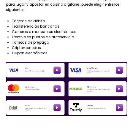
para jugar y apostar en casino digitales, puede elegir entre los
siguientes:
Tarjetas de débito
Transferencias bancarias
Carteras o monederos electrónicos
Efectivo en puntos de autoservicio
Tarjetas de prepago
Criptomonedas
Cupón electrónicos