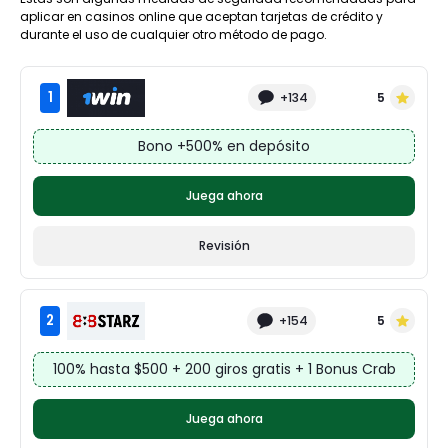
aplicar en casinos online que aceptan tarjetas de crédito y
durante el uso de cualquier otro método de pago.
1
+134
5
Bono +500% en depósito
Juega ahora
Revisión
2
+154
5
100% hasta $500 + 200 giros gratis + 1 Bonus Crab
Juega ahora