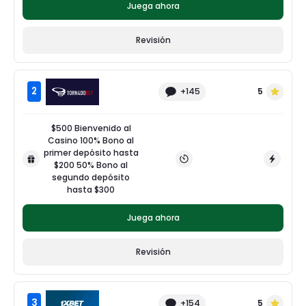
Juega ahora
Revisión
2
+145
5
$500 Bienvenido al
Casino 100% Bono al
primer depósito hasta
$200 50% Bono al
segundo depósito
hasta $300
Juega ahora
Revisión
3
+154
5