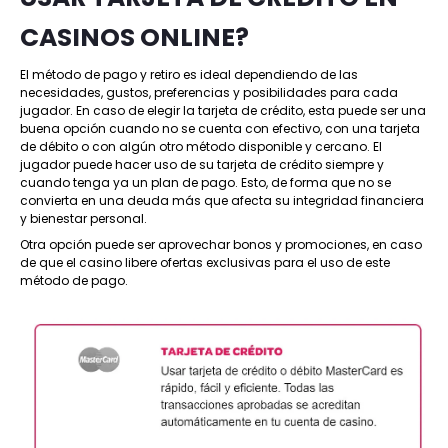
CASINOS ONLINE?
El método de pago y retiro es ideal dependiendo de las
necesidades, gustos, preferencias y posibilidades para cada
jugador. En caso de elegir la tarjeta de crédito, esta puede ser una
buena opción cuando no se cuenta con efectivo, con una tarjeta
de débito o con algún otro método disponible y cercano. El
jugador puede hacer uso de su tarjeta de crédito siempre y
cuando tenga ya un plan de pago. Esto, de forma que no se
convierta en una deuda más que afecta su integridad financiera
y bienestar personal.
Otra opción puede ser aprovechar bonos y promociones, en caso
de que el casino libere ofertas exclusivas para el uso de este
método de pago.