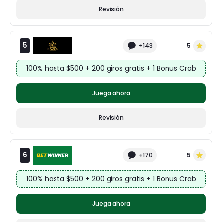
Revisión
5
+143
5
100% hasta $500 + 200 giros gratis + 1 Bonus Crab
Juega ahora
Revisión
6
+170
5
100% hasta $500 + 200 giros gratis + 1 Bonus Crab
Juega ahora