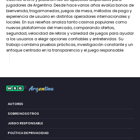
jugadores de Argentina. Desde hace varios años evalúa bonos de
bienvenida, tragamonedas, juegos de mesa, métodos de pago y
experiencia de usuario en distintos operadores internacionales y
locales. En sus reseñas analiza tanto casinos populares como
nuevas plataformas del mercado, comparando ofertas,
seguridad, velocidad de retiros y variedad de juegos para ayudar
a los usuarios a elegir opciones confiables y entretenidas. Su
trabajo combina pruebas prácticas, investigación constante y un
enfoque centrado en la transparencia y el juego responsable.
AUTORES
SOBRE NOSOTROS
JUEGO RESPONSABLE
POLÍTICA DE PRIVACIDAD