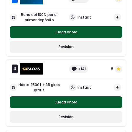
Bono del 100% por el
Instant
primer depósito
Juega ahora
Revisión
4
+141
5
Hasta 2500$ + 35 giros
Instant
gratis
Juega ahora
Revisión