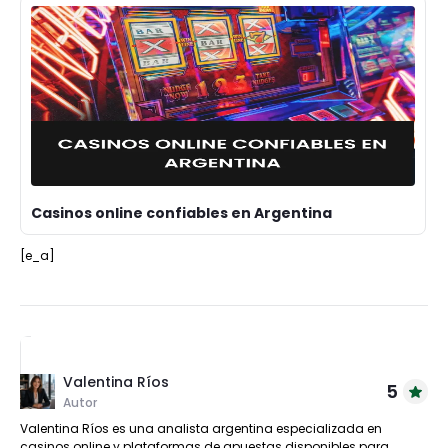
Casinos online confiables en Argentina
[e_a]
Valentina Ríos
5
Autor
Valentina Ríos es una analista argentina especializada en
casinos online y plataformas de apuestas disponibles para