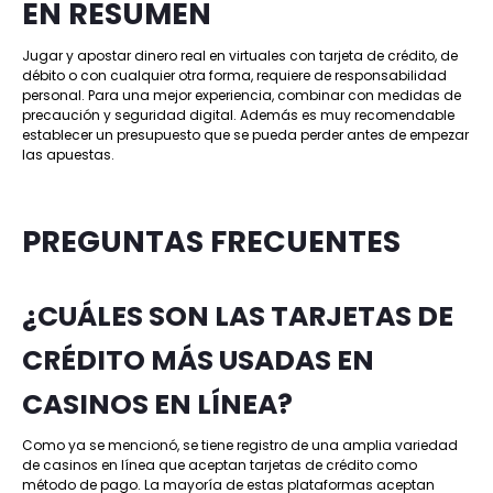
EN RESUMEN
Jugar y apostar dinero real en virtuales con tarjeta de crédito, de
débito o con cualquier otra forma, requiere de responsabilidad
personal. Para una mejor experiencia, combinar con medidas de
precaución y seguridad digital. Además es muy recomendable
establecer un presupuesto que se pueda perder antes de empezar
las apuestas.
PREGUNTAS FRECUENTES
¿CUÁLES SON LAS TARJETAS DE
CRÉDITO MÁS USADAS EN
CASINOS EN LÍNEA?
Como ya se mencionó, se tiene registro de una amplia variedad
de casinos en línea que aceptan tarjetas de crédito como
método de pago. La mayoría de estas plataformas aceptan