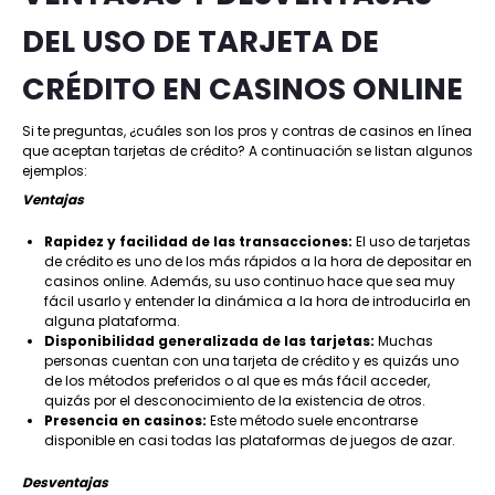
DEL USO DE TARJETA DE
CRÉDITO EN CASINOS ONLINE
Si te preguntas, ¿cuáles son los pros y contras de casinos en línea
que aceptan tarjetas de crédito? A continuación se listan algunos
ejemplos:
Ventajas
Rapidez y facilidad de las transacciones:
El uso de tarjetas
de crédito es uno de los más rápidos a la hora de depositar en
casinos online. Además, su uso continuo hace que sea muy
fácil usarlo y entender la dinámica a la hora de introducirla en
alguna plataforma.
Disponibilidad generalizada de las tarjetas:
Muchas
personas cuentan con una tarjeta de crédito y es quizás uno
de los métodos preferidos o al que es más fácil acceder,
quizás por el desconocimiento de la existencia de otros.
Presencia en casinos:
Este método suele encontrarse
disponible en casi todas las plataformas de juegos de azar.
Desventajas