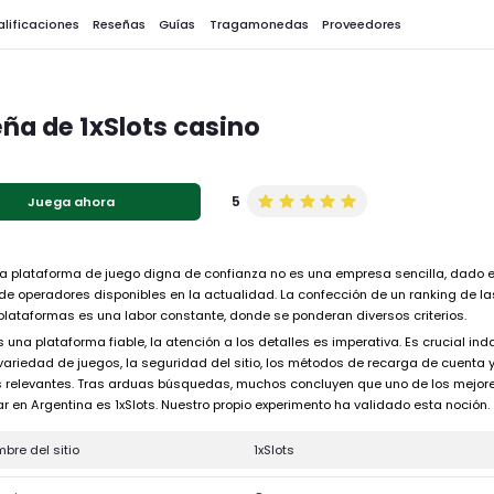
lificaciones
Reseñas
Guías
Tragamonedas
Proveedores
ña de 1xSlots casino
5
Juega ahora
na plataforma de juego digna de confianza no es una empresa sencilla, dado e
de operadores disponibles en la actualidad. La confección de un ranking de la
plataformas es una labor constante, donde se ponderan diversos criterios.
 una plataforma fiable, la atención a los detalles es imperativa. Es crucial in
variedad de juegos, la seguridad del sitio, los métodos de recarga de cuenta y
 relevantes. Tras arduas búsquedas, muchos concluyen que uno de los mejore
r en Argentina es 1xSlots. Nuestro propio experimento ha validado esta noción.
bre del sitio
1xSlots