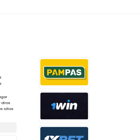
l
s
dagar
 otros
s sitios