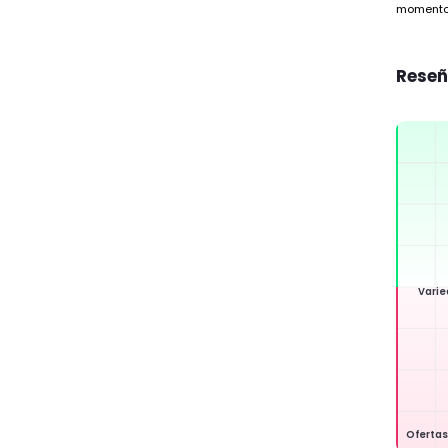
momento
Reseñ
Varie
Ofertas