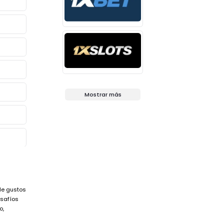
Mostrar más
de gustos
esafíos
o,