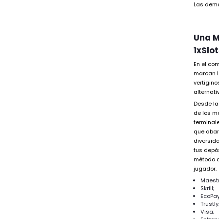
Las demo
Una M
1xSlo
En el com
marcan la
vertigino
alternat
Desde la
de los m
terminale
que abar
diversid
tus depós
método d
jugador.
Maest
Skrill;
EcoPa
Trustly
Visa;