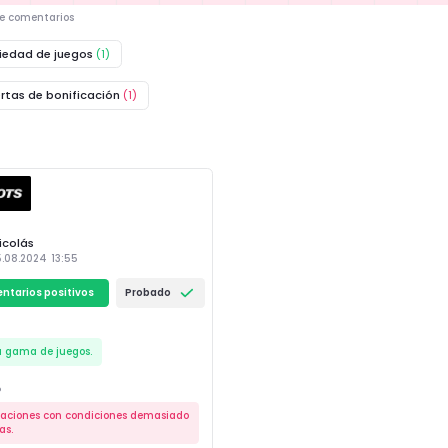
e comentarios
iedad de juegos
(1)
rtas de bonificación
(1)
icolás
5.08.2024
13:55
tarios positivos
Probado
 gama de juegos.
o
caciones con condiciones demasiado
as.