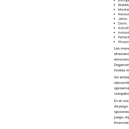
Entrop
WebMo
Maste
Neosur
Jeton;
Dash;
AstroP
Instan
Perfec
Sticpa
Las moned
ofreciend
emociona
Dogecoin
límites 
Sin emba
ubicació
aproxima
competid
En el cas
de pago 
opciones 
juego. ¡A
financier