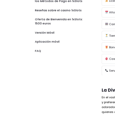
Lic
los Métodos de Pago en 1xSlots
Reseñas sobre el casino 1xSlots
Año
Oferta de Bienvenida en 1xSlots:
1500 euros
Can
Versión Móvil
Tiem
Aplicación móvil
Bon
FAQ
Cas
Serv
La Di
En el va
y prefer
adorados 
quienes 