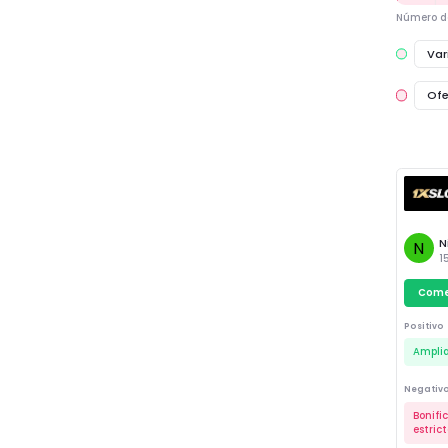
Número d
Var
Ofe
N
N
1
Comen
Positivo
Amplia
Negativ
Bonifi
estrict