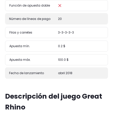
Función de apuesta doble
Número de líneas de pago
20
Filas y carretes
3-3-3-3-3
Apuesta mín.
0.2 $
Apuesta máx.
100.0 $
Fecha de lanzamiento
abril 2018
Descripción del juego Great
Rhino