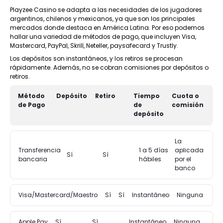
Playzee Casino se adapta a las necesidades de los jugadores
argentinos, chilenos y mexicanos, ya que son los principales
mercados donde destaca en América Latina. Por eso podemos
hallar una variedad de métodos de pago, que incluyen Visa,
Mastercard, PayPal, Skrill, Neteller, paysafecard y Trustly.
Los depósitos son instantáneos, y los retiros se procesan
rápidamente. Además, no se cobran comisiones por depósitos o
retiros.
Método
Depósito
Retiro
Tiempo
Cuota o
de Pago
de
comisión
depósito
La
Transferencia
1 a 5 días
aplicada
Sí
Sí
bancaria
hábiles
por el
banco
Visa/Mastercard/Maestro
Sí
Sí
Instantáneo
Ninguna
Apple Pay
Sí
Sí
Instantáneo
Ninguna