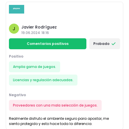
Javier Rodríguez
J
19.06.2024
18:16
Comentarios positivos
Probado
Positivo
Amplia gama de juegos.
Licencias y regulación adecuadas.
Negativo
Proveedores con una mala selección de juegos.
Realmente disfruto el ambiente seguro para apostar, me
siento protegido y esto hace toda la diferencia.