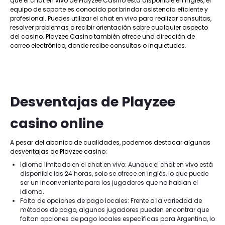
que el chat en vivo de Playzee Casino está disponible en inglés, el
equipo de soporte es conocido por brindar asistencia eficiente y
profesional. Puedes utilizar el chat en vivo para realizar consultas,
resolver problemas o recibir orientación sobre cualquier aspecto
del casino. Playzee Casino también ofrece una dirección de
correo electrónico, donde recibe consultas o inquietudes.
Desventajas de Playzee
casino online
A pesar del abanico de cualidades, podemos destacar algunas
desventajas de Playzee casino:
Idioma limitado en el chat en vivo: Aunque el chat en vivo está
disponible las 24 horas, solo se ofrece en inglés, lo que puede
ser un inconveniente para los jugadores que no hablan el
idioma.
Falta de opciones de pago locales: Frente a la variedad de
métodos de pago, algunos jugadores pueden encontrar que
faltan opciones de pago locales específicas para Argentina, lo