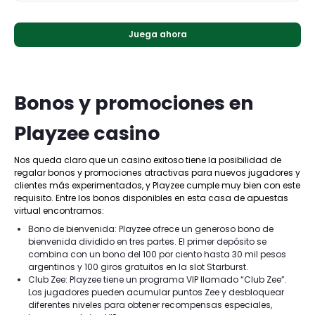
Juega ahora
Bonos y promociones en
Playzee casino
Nos queda claro que un casino exitoso tiene la posibilidad de
regalar bonos y promociones atractivas para nuevos jugadores y
clientes más experimentados, y Playzee cumple muy bien con este
requisito. Entre los bonos disponibles en esta casa de apuestas
virtual encontramos:
Bono de bienvenida: Playzee ofrece un generoso bono de
bienvenida dividido en tres partes. El primer depósito se
combina con un bono del 100 por ciento hasta 30 mil pesos
argentinos y 100 giros gratuitos en la slot Starburst.
Club Zee: Playzee tiene un programa VIP llamado “Club Zee”.
Los jugadores pueden acumular puntos Zee y desbloquear
diferentes niveles para obtener recompensas especiales,