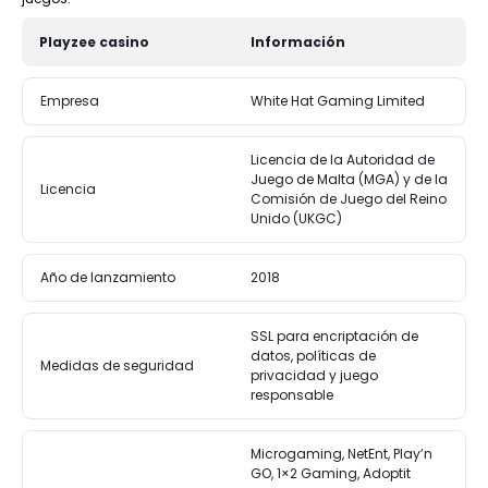
Playzee casino
Información
Empresa
White Hat Gaming Limited
Licencia de la Autoridad de
Juego de Malta (MGA) y de la
Licencia
Comisión de Juego del Reino
Unido (UKGC)
Año de lanzamiento
2018
SSL para encriptación de
datos, políticas de
Medidas de seguridad
privacidad y juego
responsable
Microgaming, NetEnt, Play’n
GO, 1×2 Gaming, Adoptit