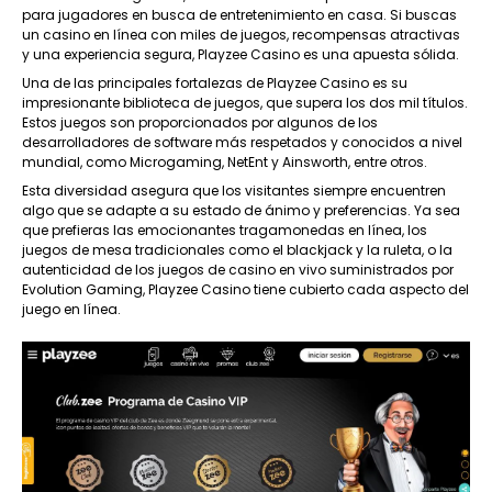
para jugadores en busca de entretenimiento en casa. Si buscas
un casino en línea con miles de juegos, recompensas atractivas
y una experiencia segura, Playzee Casino es una apuesta sólida.
Una de las principales fortalezas de Playzee Casino es su
impresionante biblioteca de juegos, que supera los dos mil títulos.
Estos juegos son proporcionados por algunos de los
desarrolladores de software más respetados y conocidos a nivel
mundial, como Microgaming, NetEnt y Ainsworth, entre otros.
Esta diversidad asegura que los visitantes siempre encuentren
algo que se adapte a su estado de ánimo y preferencias. Ya sea
que prefieras las emocionantes tragamonedas en línea, los
juegos de mesa tradicionales como el blackjack y la ruleta, o la
autenticidad de los juegos de casino en vivo suministrados por
Evolution Gaming, Playzee Casino tiene cubierto cada aspecto del
juego en línea.