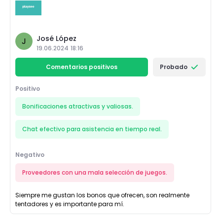
José López
J
19.06.2024
18:16
Comentarios positivos
Probado
Positivo
Bonificaciones atractivas y valiosas.
Chat efectivo para asistencia en tiempo real.
Negativo
Proveedores con una mala selección de juegos.
Siempre me gustan los bonos que ofrecen, son realmente
tentadores y es importante para mí.