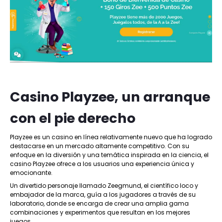
Casino Playzee, un arranque
con el pie derecho
Playzee es un casino en línea relativamente nuevo que ha logrado
destacarse en un mercado altamente competitivo. Con su
enfoque en la diversión y una temática inspirada en la ciencia, el
casino Playzee ofrece a los usuarios una experiencia única y
emocionante.
Un divertido personaje llamado Zeegmund, el científico loco y
embajador de la marca, guía a los jugadores a través de su
laboratorio, donde se encarga de crear una amplia gama
combinaciones y experimentos que resultan en los mejores
juegos.