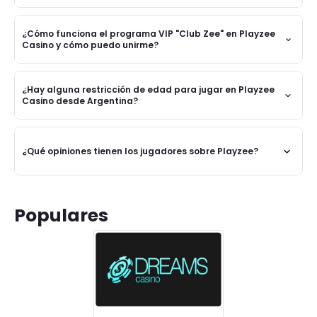
usuarios. Utilizan tecnología de encriptación avanzada
Sí, los jugadores argentinos pueden acceder a la
para garantizar que todas las transacciones y datos
¿Cómo funciona el programa VIP "Club Zee" en Playzee
sección de casino en vivo de Playzee. Esta sección
estén protegidos. Además, el casino opera con
Casino y cómo puedo unirme?
ofrece la emoción de jugar con crupieres en vivo y
licencias internacionales y cumple con las
otros jugadores en tiempo real. Puedes disfrutar de
regulaciones del sector, lo que proporciona una capa
El programa VIP "Club Zee" de Playzee Casino es una
juegos como ruleta, blackjack, Sic Bo y Caribbean Stud,
adicional de seguridad y transparencia.
¿Hay alguna restricción de edad para jugar en Playzee
forma de recompensar a los jugadores más leales.
y participar en la acción desde la comodidad de tu
Casino desde Argentina?
Puedes unirte al club acumulando puntos Zee, que se
hogar en Argentina.
otorgan cuando realizas apuestas y juegas en el
Sí, para jugar en Playzee Casino desde Argentina,
casino. Cuanto más juegues, más puntos acumularás
debes cumplir con la restricción de edad legal para el
¿Qué opiniones tienen los jugadores sobre Playzee?
y subirás de nivel en el programa VIP. A medida que
juego, que es de 18 años o más. Es importante que los
avanzas en los niveles, recibirás recompensas y
jugadores argentinos sean conscientes de esta
bonificaciones exclusivas, como bonos de depósito,
En Internet es posible hallar comentarios positivos
restricción y jueguen de manera responsable. El casino
giros gratis y otros beneficios especiales.
sobre este sitio web. Sin embargo, vale la pena tomar
Populares
tiene la obligación de prevenir el acceso de menores
en cuenta que se trata de un casino relativamente
de edad y promueve el juego responsable en todo
nuevo, por lo que la cantidad disponible de opiniones y
momento.
comentarios todavía es reducida, para reflejar una
experiencia en general del público que ha jugado en
esta casa de apuestas online.