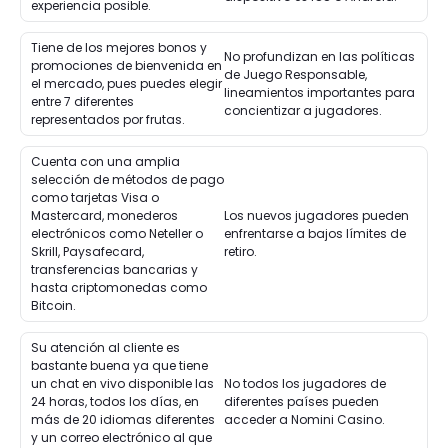
experiencia posible.
Tiene de los mejores bonos y
No profundizan en las políticas
promociones de bienvenida en
de Juego Responsable,
el mercado, pues puedes elegir
lineamientos importantes para
entre 7 diferentes
concientizar a jugadores.
representados por frutas.
Cuenta con una amplia
selección de métodos de pago
como tarjetas Visa o
Mastercard, monederos
Los nuevos jugadores pueden
electrónicos como Neteller o
enfrentarse a bajos límites de
Skrill, Paysafecard,
retiro.
transferencias bancarias y
hasta criptomonedas como
Bitcoin.
Su atención al cliente es
bastante buena ya que tiene
un chat en vivo disponible las
No todos los jugadores de
24 horas, todos los días, en
diferentes países pueden
más de 20 idiomas diferentes
acceder a Nomini Casino.
y un correo electrónico al que