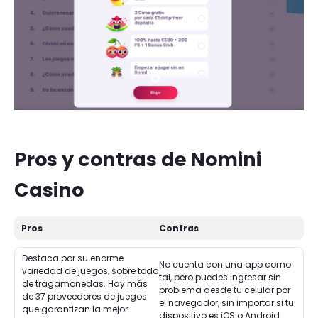
Pros y contras de Nomini
Casino
Pros
Contras
Destaca por su enorme
No cuenta con una app como
variedad de juegos, sobre todo
tal, pero puedes ingresar sin
de tragamonedas. Hay más
problema desde tu celular por
de 37 proveedores de juegos
el navegador, sin importar si tu
que garantizan la mejor
dispositivo es iOS o Android.