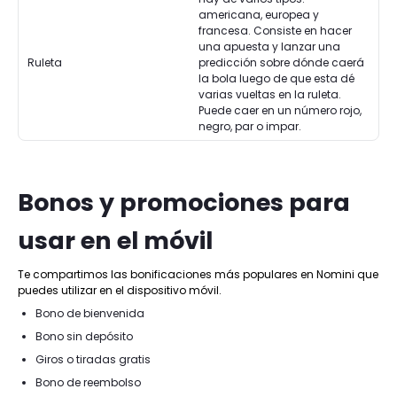
americana, europea y
francesa. Consiste en hacer
una apuesta y lanzar una
Ruleta
predicción sobre dónde caerá
la bola luego de que esta dé
varias vueltas en la ruleta.
Puede caer en un número rojo,
negro, par o impar.
Bonos y promociones para
usar en el móvil
Te compartimos las bonificaciones más populares en Nomini que
puedes utilizar en el dispositivo móvil.
Bono de bienvenida
Bono sin depósito
Giros o tiradas gratis
Bono de reembolso