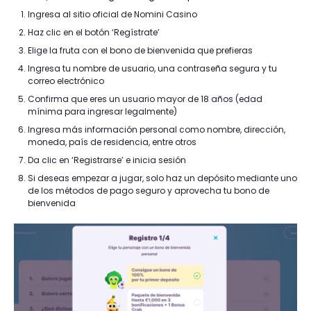
Ingresa al sitio oficial de Nomini Casino
Haz clic en el botón ‘Regístrate’
Elige la fruta con el bono de bienvenida que prefieras
Ingresa tu nombre de usuario, una contraseña segura y tu
correo electrónico
Confirma que eres un usuario mayor de 18 años (edad
mínima para ingresar legalmente)
Ingresa más información personal como nombre, dirección,
moneda, país de residencia, entre otros
Da clic en ‘Registrarse’ e inicia sesión
Si deseas empezar a jugar, solo haz un depósito mediante uno
de los métodos de pago seguro y aprovecha tu bono de
bienvenida