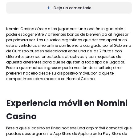
+
Deja un comentario
Nomini Casino ofrece a los jugadores una opción inigualable:
poder escoger entre 7 diferentes bonos de bienvenida al ingresar
por primera vez. Los usuarios argentinos que deseen apostar en
este divertido casino online con licencia otorgada por el Gobierno
de Curazao pueden seleccionar entre una de las 7 frutas con
diferentes promociones, todas atractivas y con requisitos de
apuesta diferentes para que se ajusten a todo tipo de jugador.
Pese a que muchos ingresan por la versión de escritorio, otros
prefieren hacerlo desde su dispositivo móvil, por lo que te
compartimos cómo hacerlo en Nomini Casino.
Experiencia móvil en Nomini
Casino
Pese a que el casino en línea no tiene una app móvil como tal que
puedas descargar en la App Store de Apple o en la Play Store de