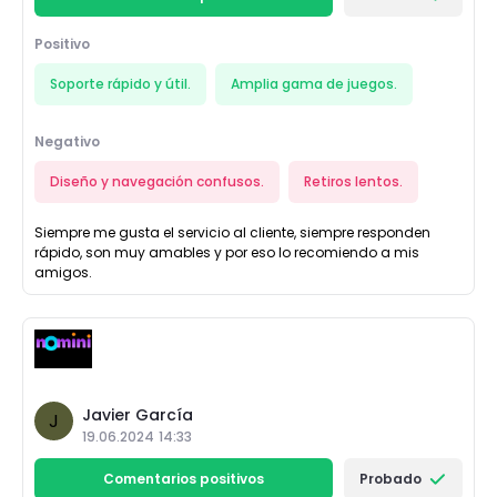
Positivo
Soporte rápido y útil.
Amplia gama de juegos.
Negativo
Diseño y navegación confusos.
Retiros lentos.
Siempre me gusta el servicio al cliente, siempre responden
rápido, son muy amables y por eso lo recomiendo a mis
amigos.
Javier García
J
19.06.2024
14:33
Comentarios positivos
Probado