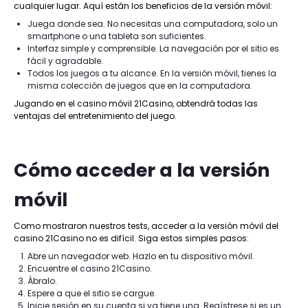
cualquier lugar. Aquí están los beneficios de la versión móvil:
Juega donde sea. No necesitas una computadora, solo un
smartphone o una tableta son suficientes.
Interfaz simple y comprensible. La navegación por el sitio es
fácil y agradable.
Todos los juegos a tu alcance. En la versión móvil, tienes la
misma colección de juegos que en la computadora.
Jugando en el casino móvil 21Casino, obtendrá todas las
ventajas del entretenimiento del juego.
Cómo acceder a la versión
móvil
Como mostraron nuestros tests, acceder a la versión móvil del
casino 21Casino no es difícil. Siga estos simples pasos:
Abre un navegador web. Hazlo en tu dispositivo móvil.
Encuentre el casino 21Casino.
Ábralo.
Espere a que el sitio se cargue.
Inicie sesión en su cuenta si ya tiene una. Regístrese si es un