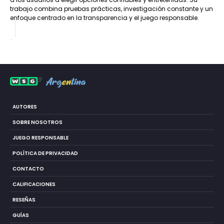
trabajo combina pruebas prácticas, investigación constante y un
enfoque centrado en la transparencia y el juego responsable.
AUTORES
SOBRE NOSOTROS
JUEGO RESPONSABLE
POLÍTICA DE PRIVACIDAD
CONTACTO
CALIFICACIONES
RESEÑAS
GUÍAS