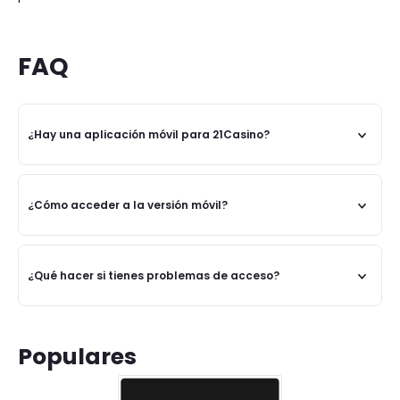
FAQ
¿Hay una aplicación móvil para 21Casino?
No. 21Casino no tiene una aplicación móvil. Puedes
usar la versión móvil del sitio web.
¿Cómo acceder a la versión móvil?
Es muy sencillo. Simplemente abre el navegador en tu
dispositivo. Encuentra 21Casino. Inicia sesión o
¿Qué hacer si tienes problemas de acceso?
regístrate.
Intenta recargar la página, verifica tus datos o busca
ayuda en el servicio de atención al cliente.
Populares